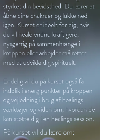
styrket din bevidsthed. Du lærer at
åbne dine chakraer og lukke ned
igen. Kurset er ideelt for dig, hvis
du vil heale endnu kraftigere,
nysgerrig på sammenhænge i
kroppen eller arbejder målrettet
med at udvikle dig spirituelt.
Endelig vil du på kurset også få
indblik i energipunkter på kroppen
og vejledning i brug af healings
værktøjer og viden om, hvordan de
kan støtte dig i en healings session.
På kurset vil du lære om: