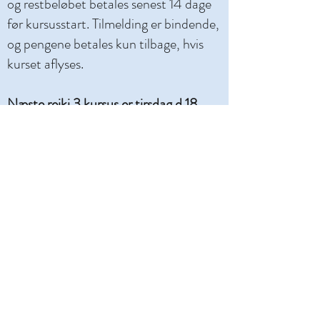
og restbeløbet betales senest 14 dage
før kursusstart. Tilmelding er bindende,
og pengene betales kun tilbage, hvis
kurset aflyses.
Næste reiki 3 kursus er tirsdag d.18.
August kl
8.30 - 16.00
, har 2 ledige
pladser. Kontakt mig hvis du ønsker en
plads.
Afbestilling og tilbagebetaling kursus
Tilmelding er bindende. Depositum
betales ved tilmelding og er ikke-
refunderbart.