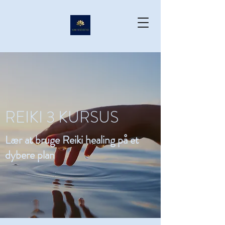
REIKI 3 KURSUS
Lær at bruge Reiki healing på et
dybere plan