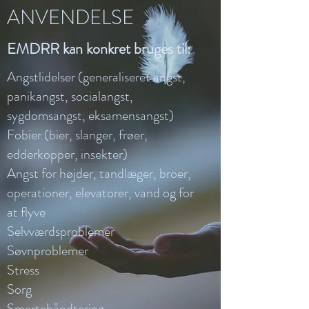
ANVENDELSE
EMDRR kan konkret bruges til:
Angstlidelser (generaliseret angst,
panikangst, socialangst,
sygdomsangst, eksamensangst)
Fobier (bier, slanger, frøer,
edderkopper, insekter)
Angst for højder, tandlæger, broer,
operationer, elevatorer, vand og for
at flyve
Selvværdsproblemer
Søvnproblemer
Stress
Sorg
Smertehåndtering