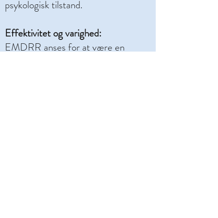
psykologisk tilstand.
Effektivitet og varighed:
EMDRR anses for at være en
relativt hurtig og effektiv terapiform,
der ofte kræver færre sessioner end
traditionelle terapiformer.
Symptomer der er forbundet med
oplevelsen kommer ikke igen. Jeg
anbefaler 1-3 sessioner.
Hvem kan anvende metoden:
Metoden anvendes både til voksne,